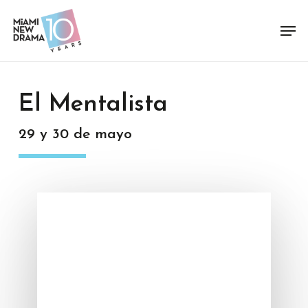
Skip
Men
to
Close
main
Menu
content
El Mentalista
29 y 30 de mayo