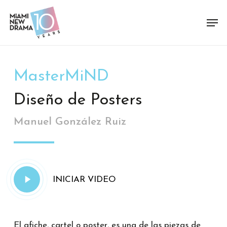
Skip
Men
to
Close
main
Menu
content
MasterMiND
Diseño de Posters
Manuel González Ruiz
Play
INICIAR VIDEO
Video
El afiche, cartel o poster, es una de las piezas de